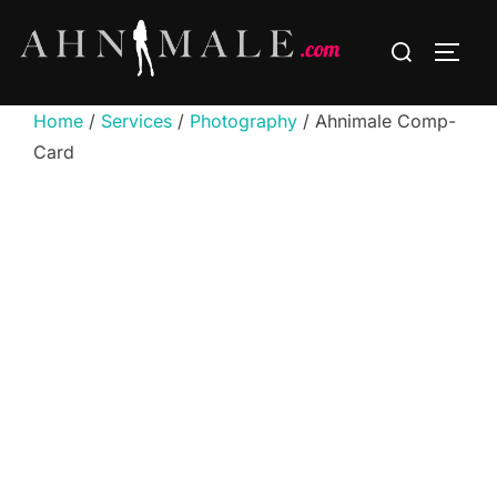
Skip
Search
to
TOGG
for:
content
Home
/
Services
/
Photography
/ Ahnimale Comp-
Card