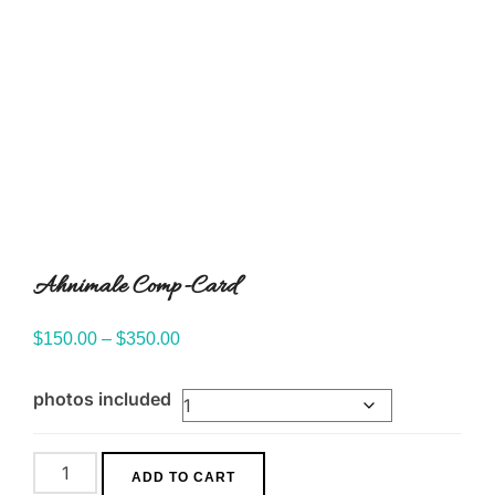
Ahnimale Comp-Card
Price
$
150.00
–
$
350.00
range:
photos included
$150.00
through
$350.00
Ahnimale
ADD TO CART