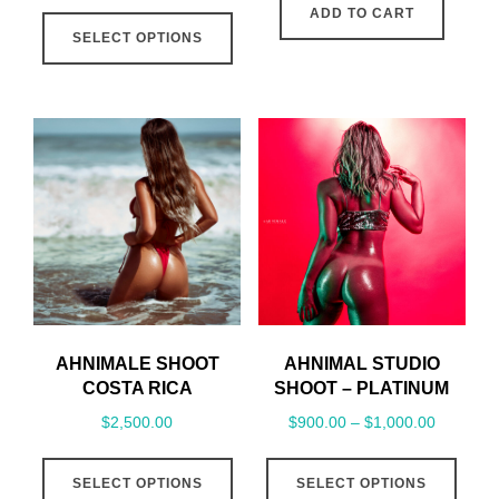
range:
This
ADD TO CART
$600.00
SELECT OPTIONS
product
through
has
$700.00
multiple
variants.
The
options
may
be
chosen
on
the
AHNIMALE SHOOT
AHNIMAL STUDIO
product
COSTA RICA
SHOOT – PLATINUM
page
Price
$
2,500.00
$
900.00
–
$
1,000.00
range:
This
This
$900.00
SELECT OPTIONS
SELECT OPTIONS
product
prod